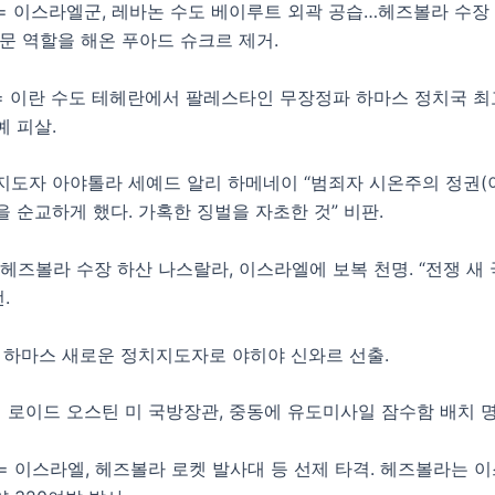
 = 이스라엘군, 레바논 수도 베이루트 외곽 공습…헤즈볼라 수장
문 역할을 해온 푸아드 슈크르 제거.
 = 이란 수도 테헤란에서 팔레스타인 무장정파 하마스 정치국 최
 피살.
고지도자 아야톨라 세예드 알리 하메네이 “범죄자 시온주의 정권
 순교하게 했다. 가혹한 징벌을 자초한 것” 비판.
= 헤즈볼라 수장 하산 나스랄라, 이스라엘에 보복 천명. “전쟁 
.
= 하마스 새로운 정치지도자로 야히야 신와르 선출.
 = 로이드 오스틴 미 국방장관, 중동에 유도미사일 잠수함 배치 명
 = 이스라엘, 헤즈볼라 로켓 발사대 등 선제 타격. 헤즈볼라는 