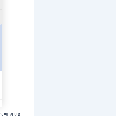
“유엔 안보리