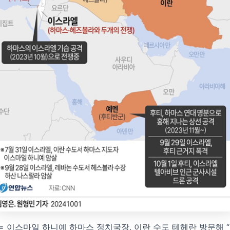
 = 이스마일 하니예 하마스 정치국장, 이란 수도 테헤란 방문해 