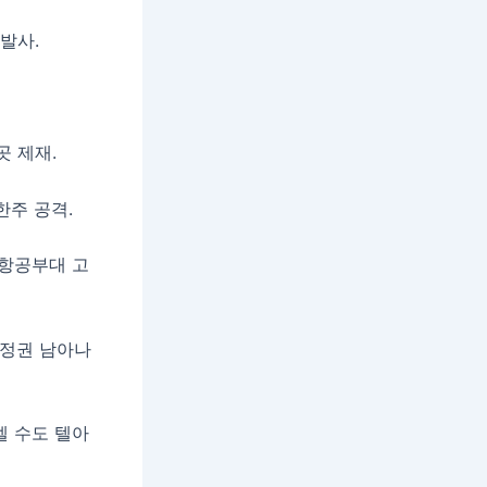
발사.
곳 제재.
한주 공격.
 항공부대 고
 정권 남아나
엘 수도 텔아