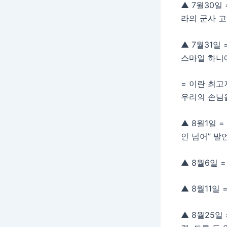
▲ 7월30일
라의 군사 고
▲ 7월31일
스마일 하니예
= 이란 최
우리의 손님을
▲ 8월1일 
인 넘어” 발언
▲ 8월6일 
▲ 8월11일
▲ 8월25일