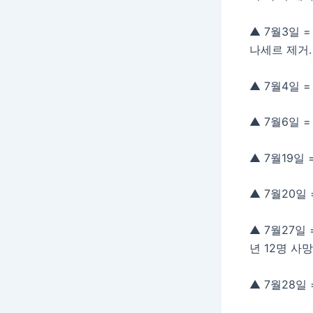
▲ 7월3일 
나세르 제거.
▲ 7월4일 
▲ 7월6일 
▲ 7월19일
▲ 7월20일
▲ 7월27일
년 12명 사
▲ 7월28일