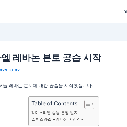
Th
엘 레바논 본토 공습 시작
024-10-02
오늘 레바논 본토에 대한 공습을 시작했습니다.
Table of Contents
이스라엘 중동 분쟁 일지
이스라엘 – 레바논 지상작전