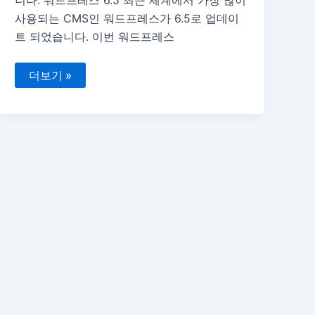
니다. 워드프레스 6.5 최근 세계에서 가장 많이
사용되는 CMS인 워드프레스가 6.5로 업데이
트 되었습니다. 이번 워드프레스
워
더보기 »
드
프
레
스
6.5
첫
글