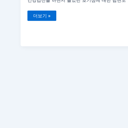
건강검진을 하면서 들었던 호기심에 대한 답변도 있
건
더보기 »
강
검
진
하
는
이
유
와
금
식
하
는
이
유
등
건
강
검
진
의
모
든
것