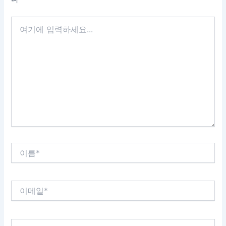
여
기
에
입
력
하
세
요...
이
름
*
이
메
일
*
웹